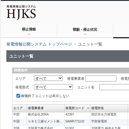
発電情報公開システム トップページ
ユニット一覧
ユニット一覧
検索条件
エリア
発電事業者
発電
発電形式
ユニット名
稼働終了ユニットは表示しない
エリア
発電事業者
発電所コード
発電所名
中部
株式会社JERA
42397
四日市火力発電所
中国
ＵＢＥ三菱セメント株式会社
5AWR771132
宇部発電所
北陸
北陸電力株式会社
51302
北陸電力 福井火力発電所